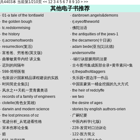
共4403本 当前第1/210页
<<
1
2
3
4
5
6
7
8
9
10
>
>>
其他电子书推荐
·
01-a tale of the tontlawld
·
danbrown.angels&demons
·
the golden bough
·
rj.eyeoftheworld
·
tc.redstormrising
·
佛陀法语
·
the history
·
the antiquities of the jews-1
·
rj.acrownofswords
·
the decameron(十日谈)
·
resurrection(复活)
·
adam bede(亚当[1].比德)
·
富爸爸、穷爸爸(英文版)
·
andersonville
·
曲黎敏黄帝内经 讲义集
·
-辅行诀脏腑用药法要
·
迟到的间隔年
·
古今图书集成医部全录+黄帝素问+集
·
598-简明医彀
·
rj.thepathofdaggers
·
包装设计国家精品课程建设的实践
·
失乐园+渡边淳一作品
·
时间简史全集[1]
·
中国富豪第一桶金挖掘的九大方式
·
风水之++天机一贯青囊奥语
·
the heir of redclyffe
·
records of a family of engineers
·
we two
·
clotelle(有色女英雄)
·
the desire of ages
·
darwin and modern science
·
stories by english authors-orien
·
the lost princess of oz
·
广嗣纪要
·
笔迹分析_从笔迹看性格
·
中医内科学(七版)
·
宋本伤寒论全集
·
228-发背对口治诀论
·
赔
·
122-医方简义