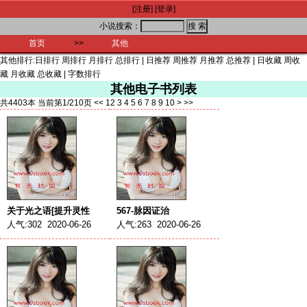
[注册]
[登录]
小说搜索：
首页
>>
其他
其他排行:
日排行
周排行
月排行
总排行
|
日推荐
周推荐
月推荐
总推荐
|
日收藏
周收
藏
月收藏
总收藏
|
字数排行
其他电子书列表
共4403本 当前第1/210页
<<
1
2
3
4
5
6
7
8
9
10
>
>>
关于光之语[提升灵性
567-脉因证治
人气:302 2020-06-26
人气:263 2020-06-26