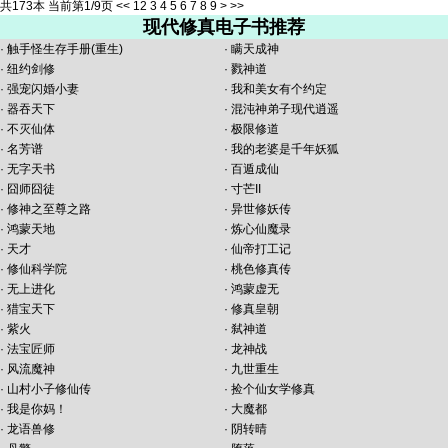
共173本 当前第1/9页
<<
1
2
3
4
5
6
7
8
9
>
>>
现代修真电子书推荐
·
触手怪生存手册(重生)
·
瞒天成神
·
纽约剑修
·
戮神道
·
强宠闪婚小妻
·
我和美女有个约定
·
器吞天下
·
混沌神弟子现代逍遥
·
不灭仙体
·
极限修道
·
名芳谱
·
我的老婆是千年妖狐
·
无字天书
·
百遁成仙
·
囧师囧徒
·
寸芒II
·
修神之至尊之路
·
异世修妖传
·
鸿蒙天地
·
炼心仙魔录
·
天才
·
仙帝打工记
·
修仙科学院
·
桃色修真传
·
无上进化
·
鸿蒙虚无
·
猎宝天下
·
修真皇朝
·
紫火
·
弑神道
·
法宝匠师
·
龙神战
·
风流魔神
·
九世重生
·
山村小子修仙传
·
捡个仙女学修真
·
我是你妈！
·
大魔都
·
龙语兽修
·
阴转晴