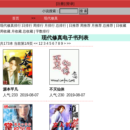
[注册]
[登录]
小说搜索：
首页
>>
现代修真
现代修真排行:
日排行
周排行
月排行
总排行
|
日推荐
周推荐
月推荐
总推荐
|
日收藏
周收藏
月收藏
总收藏
|
字数排行
现代修真电子书列表
共173本 当前第1/9页
<<
1
2
3
4
5
6
7
8
9
>
>>
源本平凡
不灭仙体
人气:233 2019-08-07
人气:230 2019-08-07