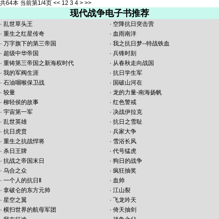
共64本 当前第1/4页
<<
1
2
3
4
>
>>
现代战争电子书推荐
·
乱世草头王
·
空降抗日突击营
·
重生之红星传奇
·
血雨南洋
·
万字旗下的第三帝国
·
我之抗日梦--特战铁血
·
超级中华帝国
·
兵锋时刻
·
重铸第三帝国之新海权时代
·
从春秋走向战国
·
我的军阀生涯
·
抗日学生军
·
石油咽喉保卫战
·
国破山河在
·
较量
·
龙的力量-南海扬帆
·
柳轻侯的故事
·
红色警戒
·
宇宙第一军
·
决战伊拉克
·
乱世英雄
·
抗日之雪耻
·
抗日虎贲
·
兵家大争
·
重生之抗战悍将
·
雪浴长风
·
杀日王牌
·
代号猛虎
·
抗战之帝国末日
·
狗日的战争
·
乌合之众
·
疯狂抽奖
·
一个人的抗日Ⅱ
·
血帅
·
拿破仑的东方元帅
·
江山裂
·
星空之翼
·
飞龙吟天
·
横扫世界的航母军团
·
倚天抽剑