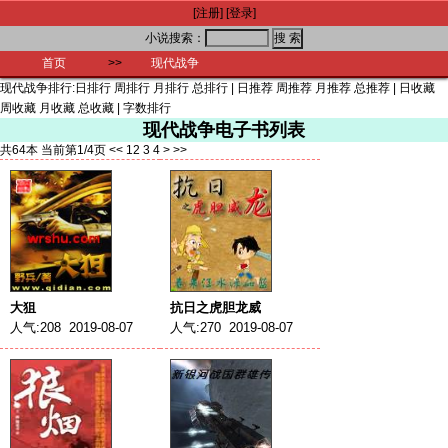
[注册]
[登录]
小说搜索：
首页
>>
现代战争
现代战争排行:
日排行
周排行
月排行
总排行
|
日推荐
周推荐
月推荐
总推荐
|
日收藏
周收藏
月收藏
总收藏
|
字数排行
现代战争电子书列表
共64本 当前第1/4页
<<
1
2
3
4
>
>>
大狙
抗日之虎胆龙威
人气:208 2019-08-07
人气:270 2019-08-07