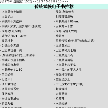
共3270本 当前第1/156页
<<
1
2
3
4
5
6
7
8
9
10
>
>>
传统武侠电子书推荐
·
上官鼎金令情潮
·
周郎-孽海佛光
·
血染枫红
·
剑魔独孤求败
·
柳残阳十方瘟神
·
向我开炮！81-end
·
柳残阳如来八法(邪神门徒续集)
·
云戏龙 --于雪
·
周郎-横刀万里行
·
周郎-苦情玄铁剑
·
龙翔记 第21－30章
·
神龙令
·
旋风神龙
·
星月传说 作者:雪飞(未来,古武)
·
卧龙生剑无痕
·
血洒黄沙红
·
上官鼎狂侠一剑
·
上官鼎神龙七绝
·
[西琉皇朝系列之三]影皇帝
·
上官鼎超凡岛
·
柳残阳侠盗来如风
·
上官鼎落茵塔
·
柳残阳金家楼
·
上官鼎七步干戈
·
向我开炮！1-80
·
一个天才的平凡人生
·
偷天换帝
·
最强神话帝皇
·
行道大千
·
重生当妖王
·
僵尸爱打劫
·
玄门少女在末世[玄学]
·
逆天仙武系统
·
超级炼神
·
仙路春秋
·
大师风流
·
当铺玄要成仙
·
祖师爷
·
真灵九变
·
六欲仙缘