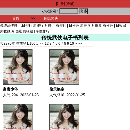
[注册]
[登录]
小说搜索：
首页
>>
传统武侠
传统武侠排行:
日排行
周排行
月排行
总排行
|
日推荐
周推荐
月推荐
总推荐
|
日收藏
周收藏
月收藏
总收藏
|
字数排行
传统武侠电子书列表
共3270本 当前第1/156页
<<
1
2
3
4
5
6
7
8
9
10
>
>>
富贵少爷
偷天换帝
人气:294 2022-01-25
人气:310 2022-01-25