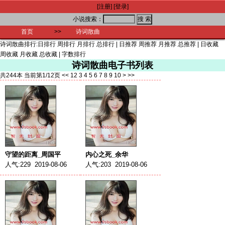
[注册]
[登录]
小说搜索：
首页
>>
诗词散曲
诗词散曲排行:
日排行
周排行
月排行
总排行
|
日推荐
周推荐
月推荐
总推荐
|
日收藏
周收藏
月收藏
总收藏
|
字数排行
诗词散曲电子书列表
共244本 当前第1/12页
<<
1
2
3
4
5
6
7
8
9
10
>
>>
守望的距离_周国平
内心之死_余华
人气:229 2019-08-06
人气:203 2019-08-06