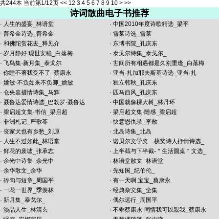
共244本 当前第1/12页
<<
1
2
3
4
5
6
7
8
9
10
>
>>
诗词散曲电子书推荐
·
人生的盛宴_林语堂
·
中国2010年度诗歌精选_梁平
·
普希金诗选_普希金
·
雪莱诗选_雪莱
·
和佛陀赏花去_释见介
·
东博书院_孔庆东
·
岁月静好 现世安稳_白落梅
·
泰戈尔诗集_泰戈尔_
·
飞鸟集·新月集_泰戈尔
·
世间所有相遇都是久别重逢_白落梅
·
你睡不著我受不了_蔡康永
·
亚当·扎加耶夫斯基诗选_亚当·扎
·
姚敏-不负如来不负卿_姚敏
·
独立韩秋_孔庆东
·
仓央嘉措情诗集_马辉
·
匹马西风_孔庆东
·
聂鲁达爱情诗选_巴勃罗·聂鲁达
·
中国就像棵大树_林丹环
·
梁启超文集·书信_梁启超
·
梁启超文集·随感_梁启超
·
非洲札记_严歌苓
·
快意恩仇录_李敖
·
丧家犬也有乡愁_刘原
·
北岛诗集_北岛
·
人生不过如此_林语堂
·
诺贝尔文学奖 获奖诗人抒情诗选_
·
鲜花的废墟_张承志
·
上半截与下半截-＂生活圆桌＂文选_
·
余光中诗集_余光中
·
林语堂散文_林语堂
·
余华散文_余华
·
先知国_纪伯伦_
·
碎句与短章_周国平
·
有一天啊,宝宝_蔡康永
·
一花一世界_季羡林
·
经典杂文集_全集
·
新月集_泰戈尔_
·
偶尔远行_周国平
·
淡品人生_林清玄
·
不乖蔡康永-同情我可以親我_蔡康永