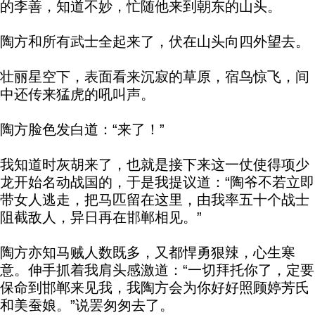
的李善，知道不妙，忙随他来到朝东的山头。
陶方和所有武士全起来了，伏在山头向四外望去。
壮丽星空下，表面看来沉寂的草原，宿鸟惊飞，间
中还传来猛虎的吼叫声。
陶方脸色发白道：“来了！”
我知道时灰胡来了，也就是接下来这一仗使得项少
龙开始名动战国的，于是我提议道：“陶爷不若立即
带女人逃走，把马匹留在这里，由我率五十个战士
阻截敌人，异日再在邯郸相见。”
陶方亦知马贼人数既多，又都悍勇狠辣，心生寒
意。伸手抓着我肩头感激道：“一切拜托你了，定要
保命到邯郸来见我，我陶方会为你好好照顾婷芳氏
和美蚕娘。”说罢匆匆去了。