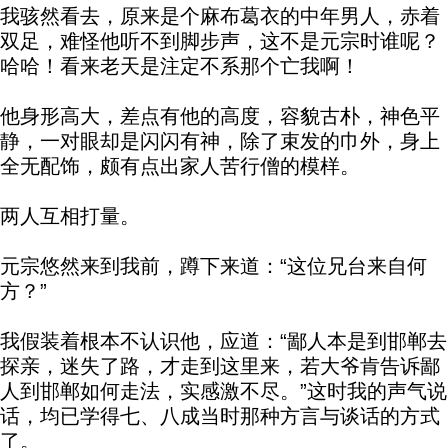
我骇然看去，原来是个麻布葛衣的中年男人，赤着
双足，难怪他听不到脚步声，这不是元宗时谁呢？
哈哈！看来老天是注定不系那个亡我啊！
他身形高大，差点有他的高度，容貌古朴，神色平
静，一对眼却是闪闪有神，除了束发的巾外，身上
全无配饰，颇有点出家人苦行僧的模样。
两人互相打量。
元宗悠然来到我前，蹲下来道：“这位兄台来自何
方？”
我假装着根本不认识他，应道：“鄙人本是到邯郸去
探亲，迷失了路，才走到这里来，若大爷肯告诉鄙
人到邯郸如何走法，实感激不尽。”这时我的声气说
话，均已学得七、八成当时那种方言与谈话的方式
了。