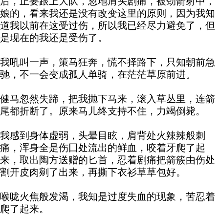
后，正要跟上大队，忽地肩头剧痛，被劲箭射中，
娘的，看来我还是没有改变这里的原则，因为我知
道我以前在这受过伤，所以我已经尽力避免了，但
是现在的我还是受伤了。
我吼叫一声，策马狂奔，慌不择路下，只知朝前急
驰，不一会变成孤人单骑，在茫茫草原前进。
健马忽然失蹄，把我抛下马来，滚入草丛里，连箭
尾都折断了。原来马儿终支持不住，力竭倒毙。
我感到身体虚弱，头晕目眩，肩背处火辣辣般刺
痛，浑身全是伤囗处流出的鲜血，咬着牙爬了起
来，取出陶方送赠的匕首，忍着剧痛把箭簇由伤处
割开皮肉剜了出来，再撕下衣衫草草包好。
喉咙火焦般发渴，我知是过度失血的现象，苦忍着
爬了起来。