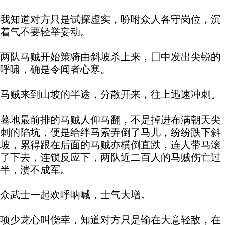
我知道对方只是试探虚实，吩咐众人各守岗位，沉
着气不要轻举妄动。
两队马贼开始策骑由斜坡杀上来，囗中发出尖锐的
呼啸，确是令闻者心寒。
马贼来到山坡的半途，分散开来，往上迅速冲刺。
蓦地最前排的马贼人仰马翻，不是掉进布满朝天尖
刺的陷坑，便是给绊马索弄倒了马儿，纷纷跌下斜
坡，累得跟在后面的马贼亦横倒直跌，连人带马滚
了下去，连锁反应下，两队近二百人的马贼伤亡过
半，溃不成军。
众武士一起欢呼呐喊，士气大增。
项少龙心叫侥幸，知道对方只是输在大意轻敌，在