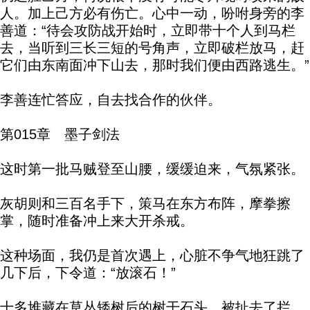
人。加上己方必有伤亡。心中一动，吩咐身旁的李
善道：“待会攻防战开始时，立即带十个人到马栏
去，当听到三长三短的号角声，立即破栏放马，赶
它们由东南面冲下山去，那时我们便由西路逃生。”
李善连忙答应，自去找合作的伙伴。
第015章 墨子剑法
这时第一批马贼登至山腰，缓缓迫来，气氛紧张。
灰胡则和三百名手下，策马在东方布阵，摩拳擦
掌，随时准备冲上来大开杀戒。
这种场面，我仍是首次遇上，心脏不争气地狂跳了
几下后，下令道：“放滚石！”
十多堆藏在草丛矮树后的树干石头，被扯去了拦