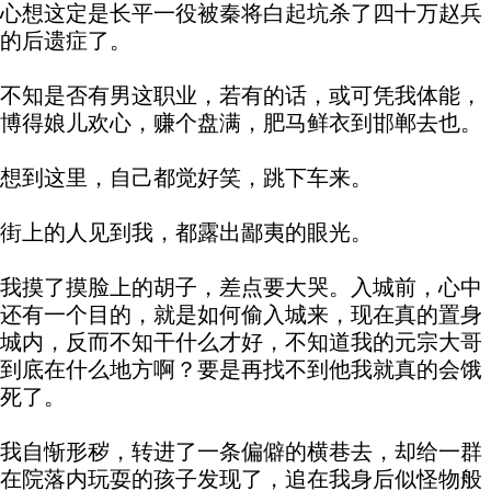
心想这定是长平一役被秦将白起坑杀了四十万赵兵
的后遗症了。
不知是否有男这职业，若有的话，或可凭我体能，
博得娘儿欢心，赚个盘满，肥马鲜衣到邯郸去也。
想到这里，自己都觉好笑，跳下车来。
街上的人见到我，都露出鄙夷的眼光。
我摸了摸脸上的胡子，差点要大哭。入城前，心中
还有一个目的，就是如何偷入城来，现在真的置身
城内，反而不知干什么才好，不知道我的元宗大哥
到底在什么地方啊？要是再找不到他我就真的会饿
死了。
我自惭形秽，转进了一条偏僻的横巷去，却给一群
在院落内玩耍的孩子发现了，追在我身后似怪物般