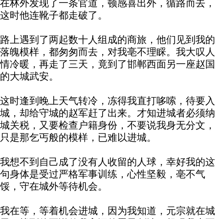
在林外发现了一条官道，顿感喜出外，循路而去，
这时他连靴子都走破了。
路上遇到了两起数十人组成的商旅，他们见到我的
落魄模样，都匆匆而去，对我亳不理睬。我大叹人
情冷暖，再走了三天，竟到了邯郸西面另一座赵国
的大城武安。
这时逢到晚上天气转冷，冻得我直打哆嗦，待要入
城，却给守城的赵军赶了出来。才知进城者必须纳
城关税，又要检查户籍身份，不要说我身无分文，
只是那乞丐般的模样，已难以进城。
我想不到自己成了没有人收留的人球，幸好我的这
句身体是受过严格军事训练，心性坚毅，亳不气
馁，守在城外等待机会。
我在等，等着机会进城，因为我知道，元宗就在城