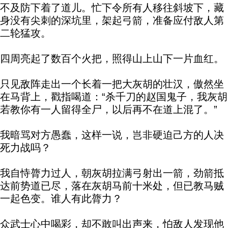
不及防下着了道儿。忙下令所有人移往斜坡下，藏
身没有尖刺的深坑里，架起弓箭，准备应付敌人第
二轮猛攻。
四周亮起了数百个火把，照得山上山下一片血红。
只见敌阵走出一个长着一把大灰胡的壮汉，傲然坐
在马背上，戳指喝道：“杀千刀的赵国鬼子，我灰胡
若教你有一人留得全尸，以后再不在道上混了。”
我暗骂对方愚蠢，这样一说，岂非硬迫己方的人决
死力战吗？
我自恃膂力过人，朝灰胡拉满弓射出一箭，劲箭抵
达前势道已尽，落在灰胡马前十米处，但已教马贼
一起色变。谁人有此膂力？
众武士心中喝彩，却不敢叫出声来，怕敌人发现他