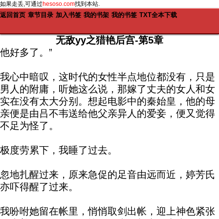
如果走丢,可通过
hesoso.com
找到本站.
返回首页
章节目录
加入书签
我的书架
我的书签
TXT全本下载
无敌yy之猎艳后宫-第5章
他好多了。”
我心中暗叹，这时代的女性半点地位都没有，只是
男人的附庸，听她这么说，那嫁了丈夫的女人和女
实在没有太大分别。想起电影中的秦始皇，他的母
亲便是由吕不韦送给他父亲异人的爱妾，便又觉得
不足为怪了。
极度劳累下，我睡了过去。
忽地扎醒过来，原来急促的足音由远而近，婷芳氏
亦吓得醒了过来。
我吩咐她留在帐里，悄悄取剑出帐，迎上神色紧张