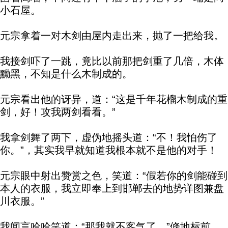
小石屋。
元宗拿着一对木剑由屋内走出来，抛了一把给我。
我接剑吓了一跳，竟比以前那把剑重了几倍，木体
黝黑，不知是什么木制成的。
元宗看出他的讶异，道：“这是千年花榴木制成的重
剑，好！攻我两剑看看。”
我拿剑舞了两下，虚伪地摇头道：“不！我怕伤了
你。”，其实我早就知道我根本就不是他的对手！
元宗眼中射出赞赏之色，笑道：“假若你的剑能碰到
本人的衣服，我立即奉上到邯郸去的地势详图兼盘
川衣服。”
我闻言哈哈笑道：“那我就不客气了。”倏地标前，