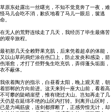
草原东处露出一丝曙光，不知不觉竟奔了一夜，难
怪马儿会吃不消，歉疚地看了马儿一眼后，箧逃
命。
在无人的荒野连续走了几天，我经历了毕生最痛苦
的艰辛旅程。
最初那几天全赖野果充肌，后来凭着超卓的体能，
又以山草药捣烂涂在伤囗上，防止发炎和感染，箭
伤渐愈，才打了些野兔生吃充饥，弄得蓬头垢面，
衣不蔽体。
我依着陶方的指示，白昼看太阳，晚上观天星，朝
着邯郸的方向前进。这天来到一座大山前，看着高
不可攀的陡峭崖壁，惟有绕过大山。岂知再走了几
天仍是在延绵不绝的山区内打转。到离开山区时，
已是力竭筋疲，连剑都撑断了，正感旁惶无计，却