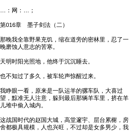
…：网：…；
第016章 墨子剑法（二）
那晚我全靠野果充饥，缩在道旁的密林里，忍了一
晚磨蚀人意志的苦寒。
天明时阳光照地，他终于沉沉睡去。
也不知过了多久，被车轮声惊醒过来。
我睁眼一看，原来是一队运羊的骡车队，大喜过
望，黥准无人注意，躲到最后那辆羊车里，挤在羊
儿堆中偷入城内。
这战国时代的赵国大城，高堂邃宇、层台累榭，房
舍都极具规模，人也兴旺，不过却是女多男少，我