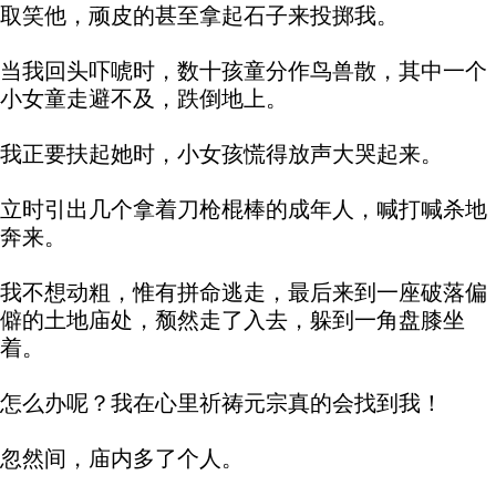
取笑他，顽皮的甚至拿起石子来投掷我。
当我回头吓唬时，数十孩童分作鸟兽散，其中一个
小女童走避不及，跌倒地上。
我正要扶起她时，小女孩慌得放声大哭起来。
立时引出几个拿着刀枪棍棒的成年人，喊打喊杀地
奔来。
我不想动粗，惟有拼命逃走，最后来到一座破落偏
僻的土地庙处，颓然走了入去，躲到一角盘膝坐
着。
怎么办呢？我在心里祈祷元宗真的会找到我！
忽然间，庙内多了个人。