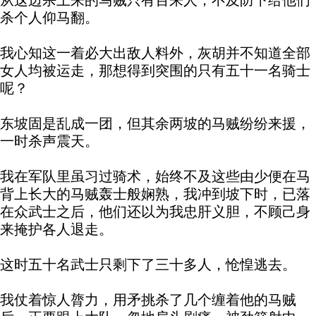
从这边杀上来的马贼只有百来人，不及防下给他们
杀个人仰马翻。
我心知这一着必大出敌人料外，灰胡并不知道全部
女人均被运走，那想得到突围的只有五十一名骑士
呢？
东坡固是乱成一团，但其余两坡的马贼纷纷来援，
一时杀声震天。
我在军队里虽习过骑术，始终不及这些由少便在马
背上长大的马贼轰士般娴熟，我冲到坡下时，已落
在众武士之后，他们还以为我忠肝义胆，不顾己身
来掩护各人退走。
这时五十名武士只剩下了三十多人，怆惶逃去。
我仗着惊人膂力，用矛挑杀了几个缠着他的马贼